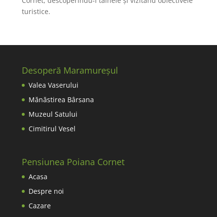
Cornet, descoperindu-i tainele și vizitând obiectivele
turistice.
Desoperă Maramureșul
Valea Vaserului
Mănăstirea Bârsana
Muzeul Satului
Cimitirul Vesel
Pensiunea Poiana Cornet
Acasa
Despre noi
Cazare