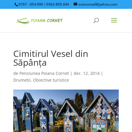
0767 - 054.990 / 0362-805.444
sveicomail@yahoo.com
Cimitirul Vesel din
Săpânţa
de
Pensiunea Poiana Cornet
|
dec. 12, 2014
|
Drumeţii
,
Obiective turistice